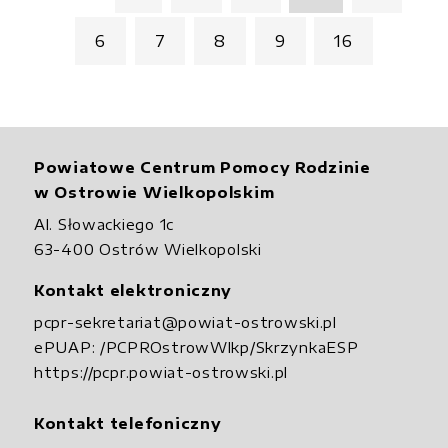
6
7
8
9
16
Powiatowe Centrum Pomocy Rodzinie
w Ostrowie Wielkopolskim
Al. Słowackiego 1c
63-400 Ostrów Wielkopolski
Kontakt elektroniczny
pcpr-sekretariat@powiat-ostrowski.pl
ePUAP:
/PCPROstrowWlkp/SkrzynkaESP
https://pcpr.powiat-ostrowski.pl
Kontakt telefoniczny